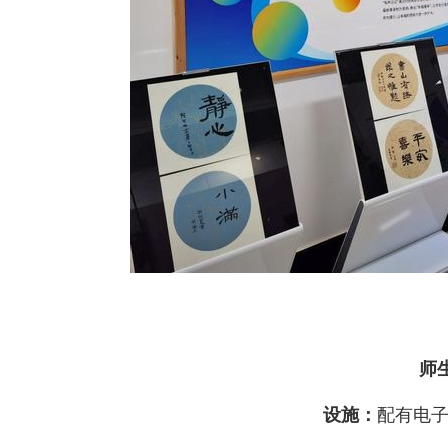
师
设施：
配有电